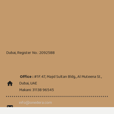
Dubai, Register No.: 2092588
Office :
#1F.47, Majid Sultan Bldg., Al Muteena St.,
home
Dubai, UAE
Makani: 31138 96545
info@onedera.com
mail
A.gh@onedera.com